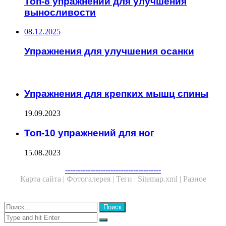
Топ-8 упражнений для улучшения
выносливости
08.12.2025
Упражнения для улучшения осанки
ЧИТАЕМОЕ
Упражнения для крепких мышц спины
19.09.2023
Топ-10 упражнений для ног
15.08.2023
Facebook
Twitter
WhatsApp
Telegram
--------------------------------------
Карта сайта |
Фотогалерея |
Теги |
Sitemap.xml |
Разное
Close
Найти:
Close
Search