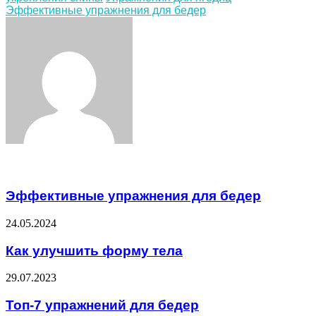
Эффективные упражнения для бедер
Facebook
Twitter
LinkedIn
Tumblr
Pinterest
Reddit
VKontakte
Odnoklassniki
Skype
WhatsApp
Telegram
Viber
Share
Print
via
Email
Related Articles
Эффективные упражнения для бедер
24.05.2024
Как улучшить форму тела
29.07.2023
Топ-7 упражнений для бедер