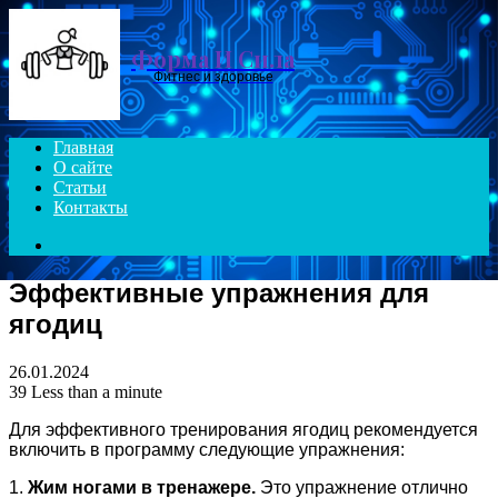
Menu
Форма И Сила
Фитнес и здоровье
Главная
О сайте
Статьи
Контакты
Search
for
Эффективные упражнения для
ягодиц
26.01.2024
39
Less than a minute
Для эффективного тренирования ягодиц рекомендуется
включить в программу следующие упражнения:
1.
Жим ногами в тренажере.
Это упражнение отлично