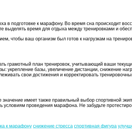
ыха в подготовке к марафону. Во время сна происходит во
те выделять время для отдыха между тренировками и обес
ием, чтобы ваш организм был готов к нагрузкам на трениро
ать грамотный план тренировок, учитывающий ваши текущ
зы: укрепление базы, увеличение дистанции, снижение нагр
слеживать свои достижения и корректировать тренировочны
 значение имеет также правильный выбор спортивной экипи
ть условиям проведения марафона. Не забудьте протестиро
ка к марафону
снижение стресса
спортивная фигура
улучш