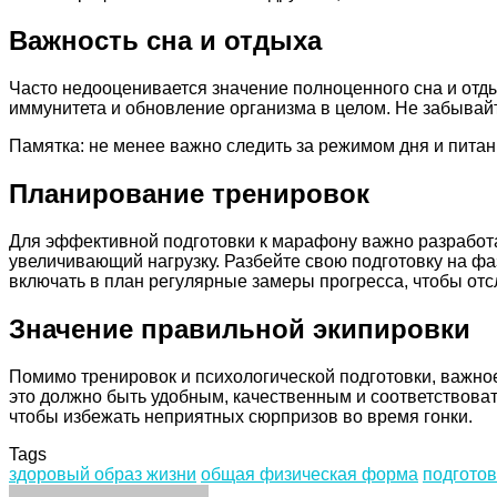
Важность сна и отдыха
Часто недооценивается значение полноценного сна и отд
иммунитета и обновление организма в целом. Не забывай
Памятка: не менее важно следить за режимом дня и питан
Планирование тренировок
Для эффективной подготовки к марафону важно разработ
увеличивающий нагрузку. Разбейте свою подготовку на фа
включать в план регулярные замеры прогресса, чтобы от
Значение правильной экипировки
Помимо тренировок и психологической подготовки, важное
это должно быть удобным, качественным и соответствова
чтобы избежать неприятных сюрпризов во время гонки.
Tags
здоровый образ жизни
общая физическая форма
подготов
Facebook
Twitter
LinkedIn
Tumblr
Pinterest
Reddit
VKontakte
Odnoklassniki
Skype
WhatsApp
Telegram
Viber
Share
Print