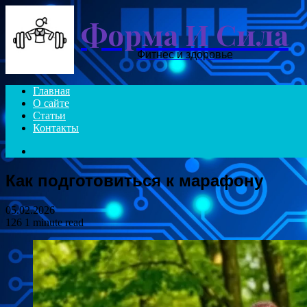
Форма И Сила
Фитнес и здоровье
Главная
О сайте
Статьи
Контакты
Search
for
Как подготовиться к марафону
05.02.2026
126
1 minute read