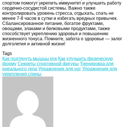
спортом помогут укрепить иммунитет и улучшить работу
сердечно-сосудистой системы. Важно также
контролировать уровень стресса, отдыхать, спать не
менее 7-8 часов в сутки и избегать вредных привычек.
Сбалансированное питание, богатое фруктами,
овощами, злаками и белковыми продуктами, также
способствует укреплению здоровья и повышению
жизненного тонуса. Помните, забота о здоровье — залог
долголетия и активной жизни!
Tags
Как подтянуть мышцы рук
Как улучшить физическую
форму
Секреты спортивной фигуры
Тренировка для
идеального тела
Упражнения для ног
Упражнения для
укрепления спины
Facebook
Twitter
LinkedIn
Tumblr
Pinterest
Reddit
VKontakte
Odnoklassniki
Skype
WhatsApp
Telegram
Viber
Share
Print
via
Email