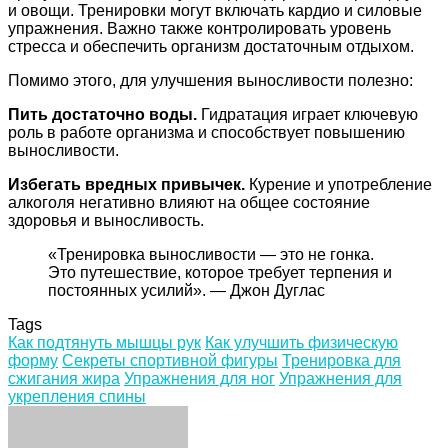
и овощи. Тренировки могут включать кардио и силовые
упражнения. Важно также контролировать уровень
стресса и обеспечить организм достаточным отдыхом.
Помимо этого, для улучшения выносливости полезно:
Пить достаточно воды.
Гидратация играет ключевую
роль в работе организма и способствует повышению
выносливости.
Избегать вредных привычек.
Курение и употребление
алкоголя негативно влияют на общее состояние
здоровья и выносливость.
«Тренировка выносливости — это не гонка.
Это путешествие, которое требует терпения и
постоянных усилий». — Джон Дуглас
Tags
Как подтянуть мышцы рук
Как улучшить физическую
форму
Секреты спортивной фигуры
Тренировка для
сжигания жира
Упражнения для ног
Упражнения для
укрепления спины
Facebook
Twitter
LinkedIn
Tumblr
Pinterest
Reddit
VKontakte
Odnoklassniki
Skype
WhatsApp
Telegram
Viber
Share
Print
via