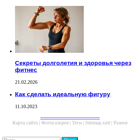
Секреты долголетия и здоровья через
фитнес
21.02.2026
Как сделать идеальную фигуру
11.10.2023
Facebook
Twitter
WhatsApp
Telegram
--------------------------------------
Карта сайта |
Фотогалерея |
Теги |
Sitemap.xml |
Разное
Close
Найти: