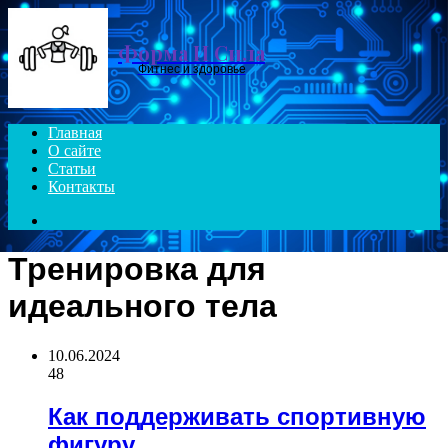
Menu
Форма И Сила
Фитнес и здоровье
Главная
О сайте
Статьи
Контакты
Search
for
Тренировка для
идеального тела
10.06.2024
48
Как поддерживать спортивную
фигуру