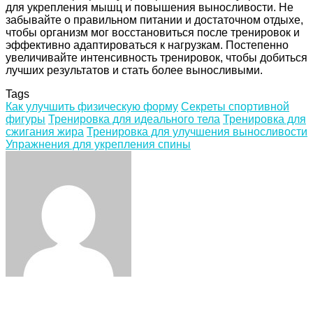
для укрепления мышц и повышения выносливости. Не
забывайте о правильном питании и достаточном отдыхе,
чтобы организм мог восстановиться после тренировок и
эффективно адаптироваться к нагрузкам. Постепенно
увеличивайте интенсивность тренировок, чтобы добиться
лучших результатов и стать более выносливыми.
Tags
Как улучшить физическую форму
Секреты спортивной
фигуры
Тренировка для идеального тела
Тренировка для
сжигания жира
Тренировка для улучшения выносливости
Упражнения для укрепления спины
Facebook
Twitter
LinkedIn
Tumblr
Pinterest
Reddit
VKontakte
Odnoklassniki
Skype
WhatsApp
Telegram
Viber
Share
Print
via
Email
Related Articles