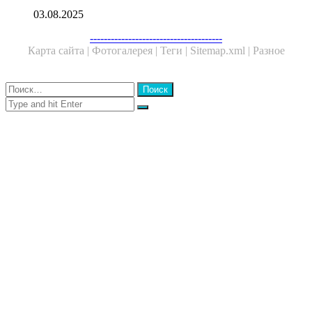
03.08.2025
Facebook
Twitter
WhatsApp
Telegram
--------------------------------------
Карта сайта |
Фотогалерея |
Теги |
Sitemap.xml |
Разное
Close
Найти:
Close
Search
for