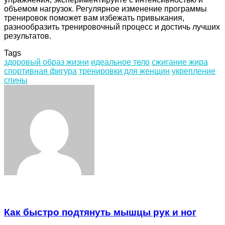
объемом нагрузок. Регулярное изменение программы
тренировок поможет вам избежать привыкания,
разнообразить тренировочный процесс и достичь лучших
результатов.
Tags
здоровый образ жизни
идеальное тело
сжигание жира
спортивная фигура
тренировки для женщин
укрепление
спины
Facebook
Twitter
LinkedIn
Tumblr
Pinterest
Reddit
VKontakte
Odnoklassniki
Skype
WhatsApp
Telegram
Viber
Share
Print
via
Email
Related Articles
Как быстро подтянуть мышцы рук и ног