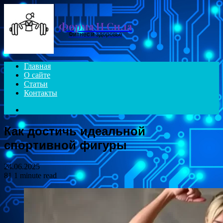
Menu
Форма И Сила
Фитнес и здоровье
Главная
О сайте
Статьи
Контакты
Search
for
Как достичь идеальной
спортивной фигуры
24.06.2025
81
1 minute read