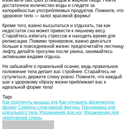
избегайте быстрых углеводов и жирной пищи. Пейте
достаточное количество воды и следите за
калорийностью употребляемых продуктов. Помните, что
здоровое тело — залог красивой формы!
Кроме того, важно высыпаться и отдыхать, так как
недостаток сна может привести к лишнему весу.
Старайтесь избегать стрессов и находить время для
релаксации. Помимо тренировок, важно двигаться
больше в повседневной жизни: предпочитайте лестницу
лифту, делайте прогулки после ужина, занимайтесь
активными видами отдыха.
Не забывайте о правильной осанке, ведь правильное
положение тела делает вас стройнее. Старайтесь не
сутулиться, держите спину ровно. Помните, что каждый
шаг к здоровому образу жизни приближает вас к
идеальной форме тела!
Tags
Как подтянуть мышцы рук
Как улучшить физическую
форму
Секреты спортивной фигуры
Тренировка для
идеального тела
Упражнения для ног
Упражнения для
укрепления спины
Facebook
Twitter
LinkedIn
Tumblr
Pinterest
Reddit
VKontakte
Odnoklassniki
Skype
WhatsApp
Telegram
Viber
Share
Print
via