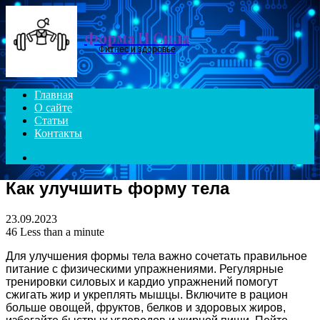
Menu
Форма И Сила
Фитнес и здоровье
Главная
О сайте
Статьи
Контакты
Search
for
Как улучшить форму тела
23.09.2023
46
Less than a minute
Для улучшения формы тела важно сочетать правильное
питание с физическими упражнениями. Регулярные
тренировки силовых и кардио упражнений помогут
сжигать жир и укреплять мышцы. Включите в рацион
больше овощей, фруктов, белков и здоровых жиров,