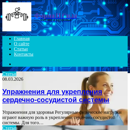
Menu
Форма И Сила
Фитнес и здоровье
Главная
О сайте
Статьи
Контакты
Search
for
Статьи
08.03.2026
Упражнения для укрепления
сердечно-сосудистой системы
Упражнения для здоровья Регулярные физические нагрузки
играют важную роль в укреплении сердечно-сосудистой
системы. Для того…
Статьи