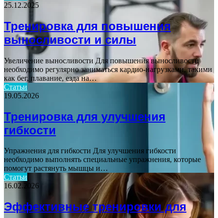
25.12.2025
Тренировка для повышения
выносливости и силы
Увеличение выносливости Для повышения выносливости
необходимо регулярно заниматься кардио-нагрузками, такими
как бег, плавание, езда на…
Статьи
19.05.2026
Тренировка для улучшения
гибкости
Упражнения для гибкости Для улучшения гибкости
необходимо выполнять специальные упражнения, которые
помогут растянуть мышцы и…
Статьи
16.02.2026
Эффективные тренировки для