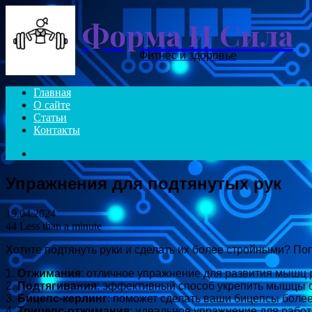
Форма И Сила
Фитнес и здоровье
Главная
О сайте
Статьи
Контакты
Search
for
Упражнения для подтянутых рук
19.04.2024
44
Less than a minute
Хотите подтянуть руки и сделать их более стройными? П
1.
Отжимания
: отличное упражнение для развития мышц р
2.
Подтягивания
: эффективный способ укрепить мышцы сп
3.
Бицепс-керлинг
: поможет сделать ваши бицепсы боле
4.
Трицепс-отжимания
: идеальное упражнение для работ