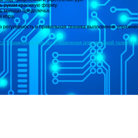
ть рукам красивую форму.
ть мышцы предплечья.
и кора.
а регулярность и правильная техника выполнения упражнен
са
Упражнения для ног
Упражнения для стройной талии
Упр