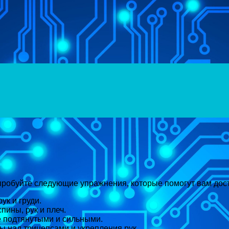
Menu
опробуйте следующие упражнения, которые помогут вам дос
ук и груди.
ины, рук и плеч.
е подтянутыми и сильными.
ы над трицепсами и укрепления рук.