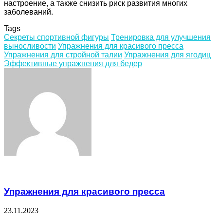
настроение, а также снизить риск развития многих
заболеваний.
Tags
Секреты спортивной фигуры
Тренировка для улучшения
выносливости
Упражнения для красивого пресса
Упражнения для стройной талии
Упражнения для ягодиц
Эффективные упражнения для бедер
Facebook
Twitter
LinkedIn
Tumblr
Pinterest
Reddit
VKontakte
Odnoklassniki
Skype
WhatsApp
Telegram
Viber
Share
Print
via
Email
Related Articles
Упражнения для красивого пресса
23.11.2023