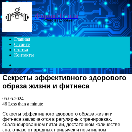
Menu
Форма И Сила
Фитнес и здоровье
Главная
О сайте
Статьи
Контакты
Search
for
Секреты эффективного здорового
образа жизни и фитнеса
05.05.2024
46
Less than a minute
Секреты эффективного здорового образа жизни и
фитнеса заключаются в регулярных тренировках,
сбалансированном питании, достаточном количестве
сна, отказе от вредных привычек и позитивном