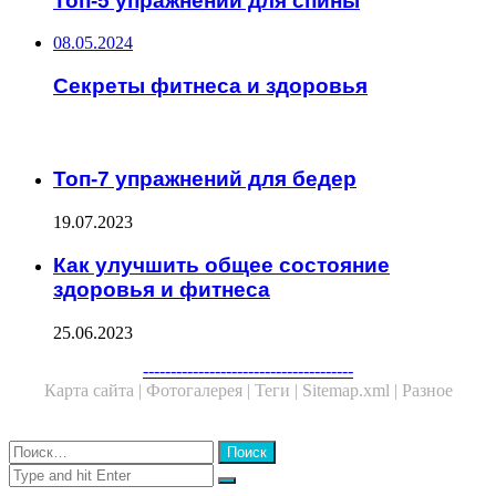
Топ-5 упражнений для спины
08.05.2024
Секреты фитнеса и здоровья
ЧИТАЕМОЕ
Топ-7 упражнений для бедер
19.07.2023
Как улучшить общее состояние
здоровья и фитнеса
25.06.2023
Facebook
Twitter
WhatsApp
Telegram
--------------------------------------
Карта сайта |
Фотогалерея |
Теги |
Sitemap.xml |
Разное
Close
Найти:
Close
Search