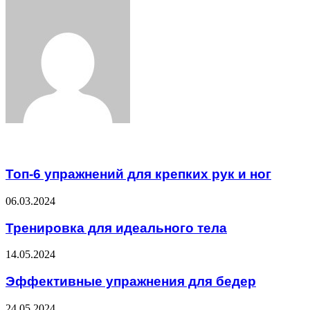
Facebook
Twitter
LinkedIn
Tumblr
Pinterest
Reddit
VKontakte
Odnoklassniki
Skype
WhatsApp
Telegram
Viber
Share
Print
via
Email
Related Articles
Топ-6 упражнений для крепких рук и ног
06.03.2024
Тренировка для идеального тела
14.05.2024
Эффективные упражнения для бедер
24.05.2024