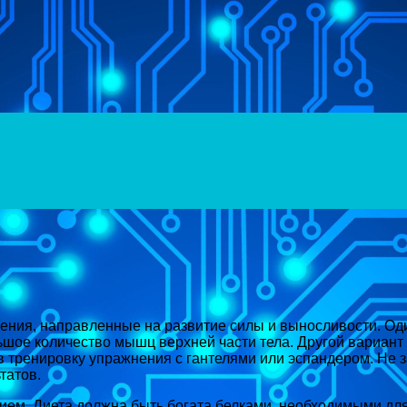
Menu
ения, направленные на развитие силы и выносливости. О
льшое количество мышц верхней части тела. Другой вариан
 тренировку упражнения с гантелями или эспандером. Не 
татов.
ем. Диета должна быть богата белками, необходимыми для