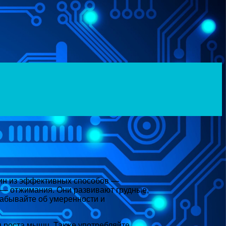
дин из эффективных способов —
т — отжимания. Они развивают грудные,
забывайте об умеренности и
 роста мышц. Также употребляйте