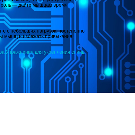
ую роль — дайте мышцам время
те с небольших нагрузок, постепенно
пы мышц и избежать привыкания.
ра
Упражнения для укрепления спины