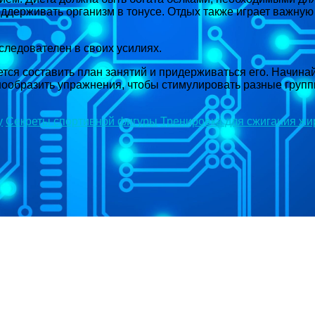
оддерживать организм в тонусе. Отдых также играет важн
оследователен в своих усилиях.
ся составить план занятий и придерживаться его. Начинай
нообразить упражнения, чтобы стимулировать разные груп
у
Секреты спортивной фигуры
Тренировка для сжигания жи