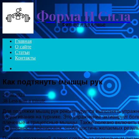
Форма И Сила
Фитнес и здоровье
Главная
О сайте
Статьи
Контакты
Search
for
Как подтянуть мышцы рук
25.08.2023
38
Less than a minute
Для подтяжки мышц рук рекомендуется выполнять упражн
подтягивания на турнике. Это упражнение активирует бо
плечевые и трицепсные мышцы. Также полезно включить в
регулярности тренировок, чтобы достичь желаемых резуль
Помимо упражнений, важно следить за правильным питани