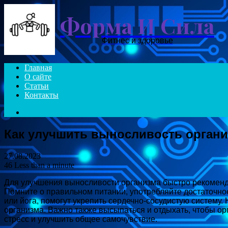
Форма И Сила
Фитнес и здоровье
Главная
О сайте
Статьи
Контакты
Search
for
Как улучшить выносливость орган
27.08.2023
46
Less than a minute
Для улучшения выносливости организма быстро рекомендуе
Помните о правильном питании, употребляйте достаточное
или йога, помогут укрепить сердечно-сосудистую систему.
организма. Важно также высыпаться и отдыхать, чтобы ор
стресс и улучшить общее самочувствие.