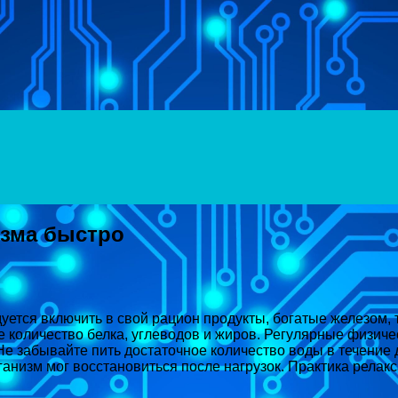
Menu
изма быстро
тся включить в свой рацион продукты, богатые железом, та
 количество белка, углеводов и жиров. Регулярные физичес
 Не забывайте пить достаточное количество воды в течение
ганизм мог восстановиться после нагрузок. Практика релак