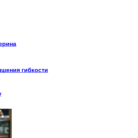
ерина
чшения гибкости
у