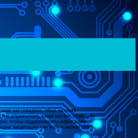
кие как говядина, яйца, шпинат.
кие упражнения, такие как бег, плавание
 дня, чтобы поддерживать гидратацию
сации, медитации или йоги поможет снять