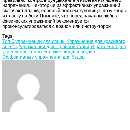
правильно, контролируя дыхание и избегая излишнего
напряжения. Некоторые из эффективных упражнений
включают планку, плавный подъем туловища, позу кобры
и планку на боку. Помните, что перед началом любых
физических упражнений рекомендуется
проконсультироваться с врачом или инструктором.
Tags
Топ-5 упражнений для спины
Упражнения для красивого
пресса
Упражнения для стройной талии
Упражнения для
укрепления спины
Упражнения для ягодиц
Эффективные упражнения для бедер
Facebook
Twitter
LinkedIn
Tumblr
Pinterest
Reddit
VKontakte
Odnoklassniki
Skype
WhatsApp
Telegram
Viber
Share
Print
via
Email
Related Articles