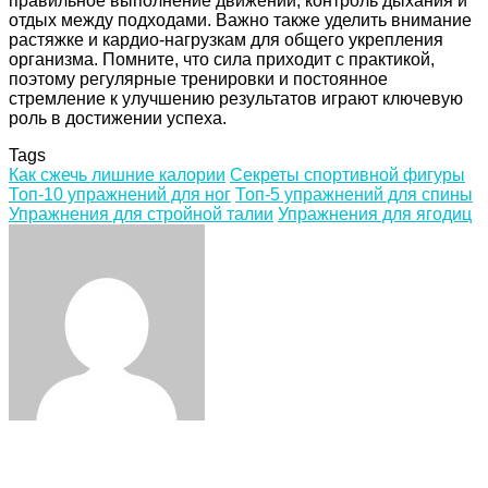
правильное выполнение движений, контроль дыхания и
отдых между подходами. Важно также уделить внимание
растяжке и кардио-нагрузкам для общего укрепления
организма. Помните, что сила приходит с практикой,
поэтому регулярные тренировки и постоянное
стремление к улучшению результатов играют ключевую
роль в достижении успеха.
Tags
Как сжечь лишние калории
Секреты спортивной фигуры
Топ-10 упражнений для ног
Топ-5 упражнений для спины
Упражнения для стройной талии
Упражнения для ягодиц
Facebook
Twitter
LinkedIn
Tumblr
Pinterest
Reddit
VKontakte
Odnoklassniki
Skype
WhatsApp
Telegram
Viber
Share
Print
via
Email
Related Articles