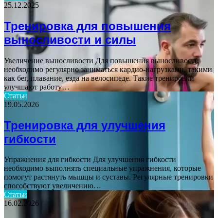
25.12.2025
Тренировка для повышения
выносливости и силы
Увеличение выносливости Для повышения выносливости
необходимо регулярно заниматься кардио-нагрузками, такими
как бег, плавание, езда на велосипеде. Такие тренировки
улучшают работу…
Статьи
19.05.2026
Тренировка для улучшения
гибкости
Упражнения для гибкости Для улучшения гибкости
необходимо выполнять специальные упражнения, которые
помогут растянуть мышцы и суставы. Регулярные тренировки
способствуют увеличению…
Статьи
16.02.2026