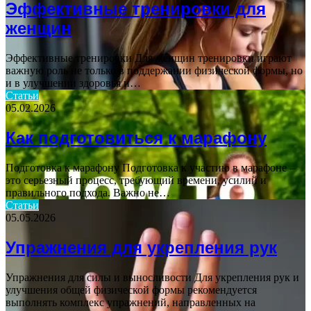
Эффективные тренировки для
женщин
Эффективные тренировки Для женщин тренировки играют
важную роль не только в поддержании физической формы, но
и в улучшении здоровья и…
Статьи
05.02.2026
Как подготовиться к марафону
Подготовка к марафону Подготовка к участию в марафоне –
это серьезный процесс, требующий времени, усилий и
правильного подхода. Важно не…
Статьи
05.05.2026
Упражнения для укрепления рук
Упражнения для силы и выносливости Для укрепления рук и
улучшения общей физической формы рекомендуется
выполнять комплекс упражнений, направленных на