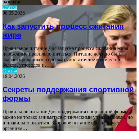
развитие…
Статьи
08.05.2026
Как запустить процесс сжигания
жира
Правильное питание Для запуска процесса сжигания жира
необходимо правильно питаться. Питание должно быть
сбалансированным, содержать достаточное количество
белков, углеводов и…
Статьи
19.04.2026
Секреты поддержания спортивной
формы
Правильное питание Для поддержания спортивной формы
важно не только заниматься физическими упражнениями, но
и правильно питаться. Здоровое питание обеспечивает
организм…