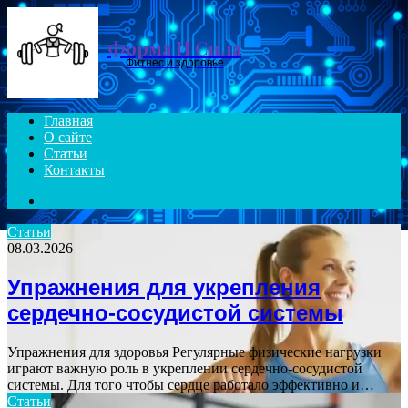
Menu
Форма И Сила
Фитнес и здоровье
Главная
О сайте
Статьи
Контакты
Search
for
Статьи
08.03.2026
Упражнения для укрепления
сердечно-сосудистой системы
Упражнения для здоровья Регулярные физические нагрузки
играют важную роль в укреплении сердечно-сосудистой
системы. Для того чтобы сердце работало эффективно и…
Статьи