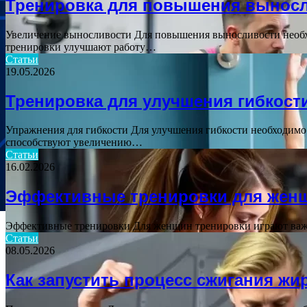
Тренировка для повышения выносл
Увеличение выносливости Для повышения выносливости необход
тренировки улучшают работу…
Статьи
19.05.2026
Тренировка для улучшения гибкост
Упражнения для гибкости Для улучшения гибкости необходимо
способствуют увеличению…
Статьи
16.02.2026
Эффективные тренировки для жен
Эффективные тренировки Для женщин тренировки играют важн
Статьи
08.05.2026
Как запустить процесс сжигания жи