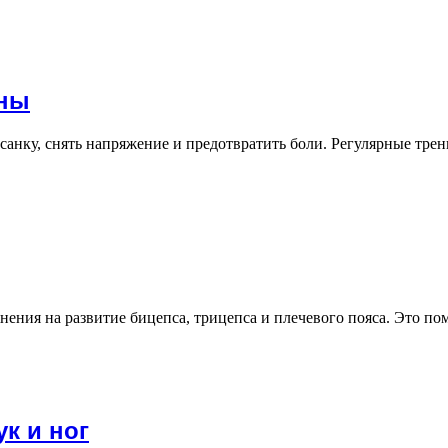
ины
анку, снять напряжение и предотвратить боли. Регулярные тр
ения на развитие бицепса, трицепса и плечевого пояса. Это 
к и ног