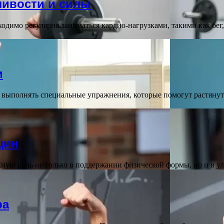
ивости и силы
имо регулярно заниматься кардио-нагрузками, такими как бег, 
и
 выполнять специальные упражнения, которые помогут растяну
щин
ую роль не только в поддержании физической формы, но и в у
ра