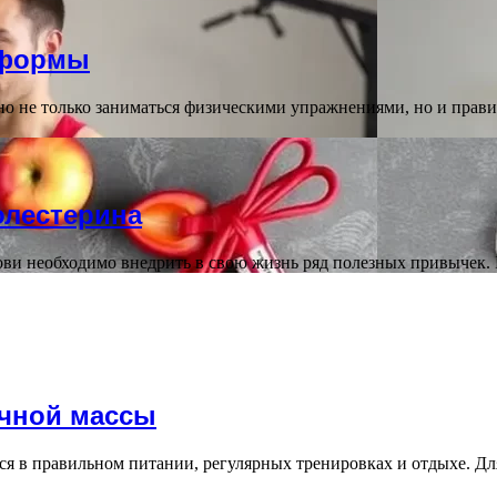
 формы
 не только заниматься физическими упражнениями, но и правил
олестерина
ви необходимо внедрить в свою жизнь ряд полезных привычек.
чной массы
ся в правильном питании, регулярных тренировках и отдыхе. Дл