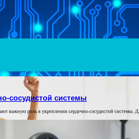
Menu
но-сосудистой системы
ают важную роль в укреплении сердечно-сосудистой системы. Д