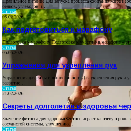
Правильное питание Для запуска процесса сжигания жира необ
белков, углеводов и…
Статьи
05.02.2026
Как подготовиться к марафону
Подготовка к марафону Подготовка к участию в марафоне – эт
Статьи
05.05.2026
Упражнения для укрепления рук
Упражнения для силы и выносливости Для укрепления рук и 
развитие…
Статьи
21.02.2026
Секреты долголетия и здоровья че
Значение фитнеса для здоровья Фитнес играет ключевую роль 
сосудистой системы, улучшению…
Статьи