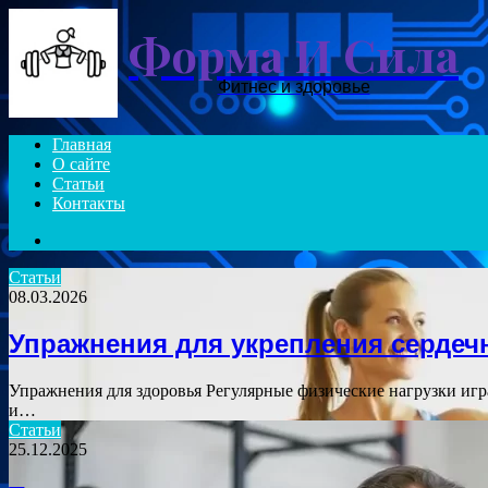
Форма И Сила
Фитнес и здоровье
Главная
О сайте
Статьи
Контакты
Search
for
Статьи
08.03.2026
Упражнения для укрепления сердеч
Упражнения для здоровья Регулярные физические нагрузки игр
и…
Статьи
25.12.2025